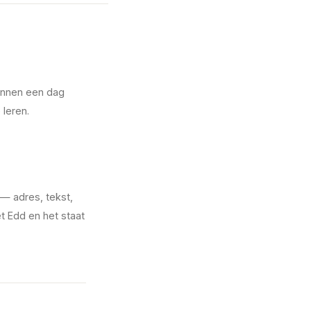
Binnen een dag
leren.
— adres, tekst,
t Edd en het staat