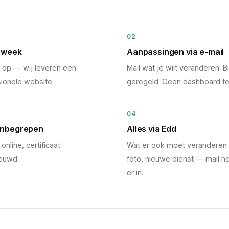
02
n week
Aanpassingen via e-mail
e op — wij leveren een
Mail wat je wilt veranderen. 
ionele website.
geregeld. Geen dashboard te 
04
 inbegrepen
Alles via Edd
 online, certificaat
Wat er ook moet veranderen 
ieuwd.
foto, nieuwe dienst — mail he
er in.