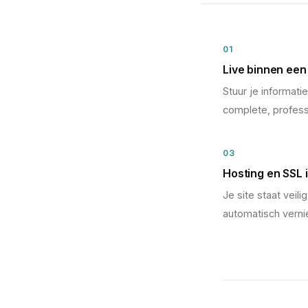
01
Live binnen ee
Stuur je informati
complete, profess
03
Hosting en SSL
Je site staat veilig
automatisch vern