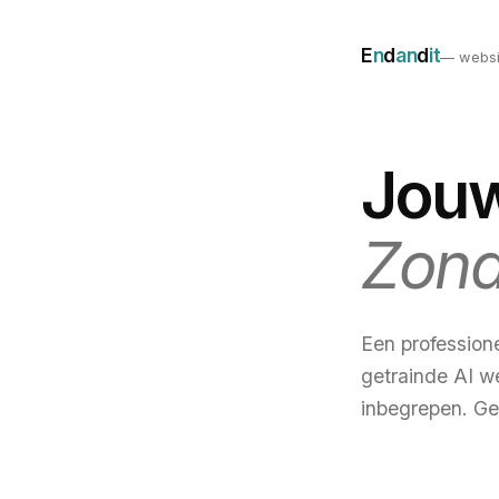
E
n
d
an
d
it
— websi
Jouw
Zond
Een profession
getrainde AI w
inbegrepen. Ge