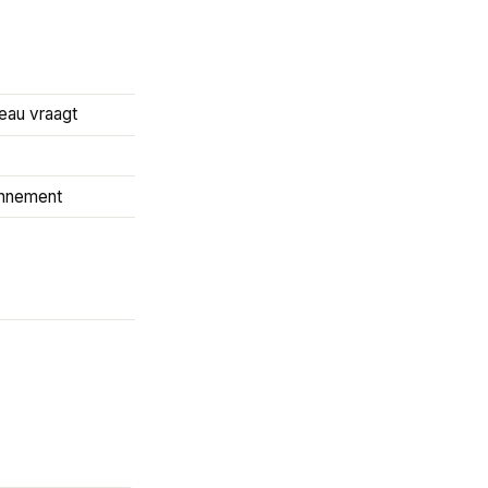
reau vraagt
onnement